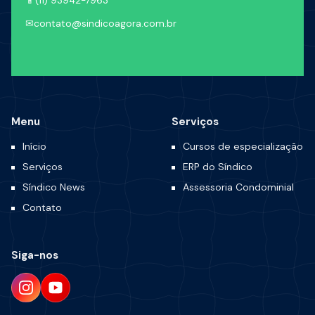
📱
(11) 93942-7963
✉
contato@sindicoagora.com.br
Menu
Serviços
Início
Cursos de especialização
Serviços
ERP do Síndico
Síndico News
Assessoria Condominial
Contato
Siga-nos