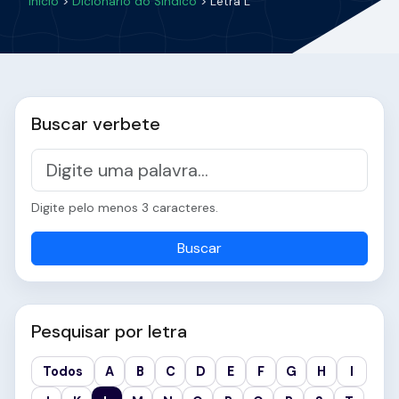
Início
>
Dicionário do Síndico
> Letra L
Buscar verbete
Digite pelo menos 3 caracteres.
Buscar
Pesquisar por letra
Todos
A
B
C
D
E
F
G
H
I