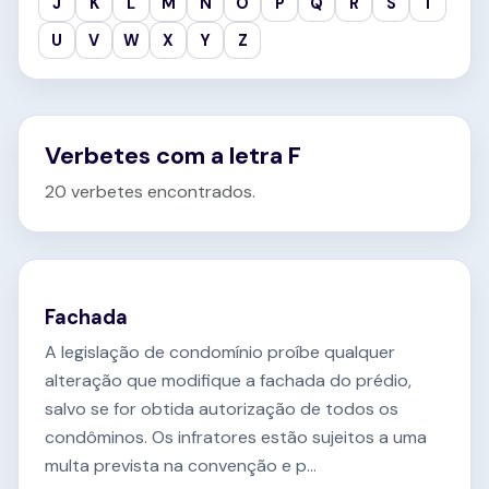
J
K
L
M
N
O
P
Q
R
S
T
U
V
W
X
Y
Z
Verbetes com a letra F
20 verbetes encontrados.
Fachada
A legislação de condomínio proíbe qualquer
alteração que modifique a fachada do prédio,
salvo se for obtida autorização de todos os
condôminos. Os infratores estão sujeitos a uma
multa prevista na convenção e p...