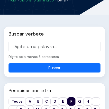
Início
>
Dicionário do Síndico
> Letra F
Buscar verbete
Digite pelo menos 3 caracteres.
Buscar
Pesquisar por letra
Todos
A
B
C
D
E
F
G
H
I