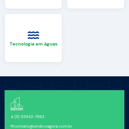
Tecnologia em águas
📱
(11) 93942-7963
✉
contato@sindicoagora.com.br