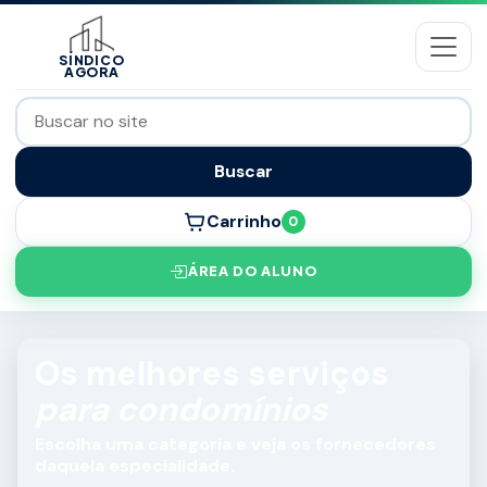
SÍNDICO
AGORA
Buscar
Carrinho
0
ÁREA DO ALUNO
Os melhores serviços
para condomínios
Escolha uma categoria e veja os fornecedores
daquela especialidade.