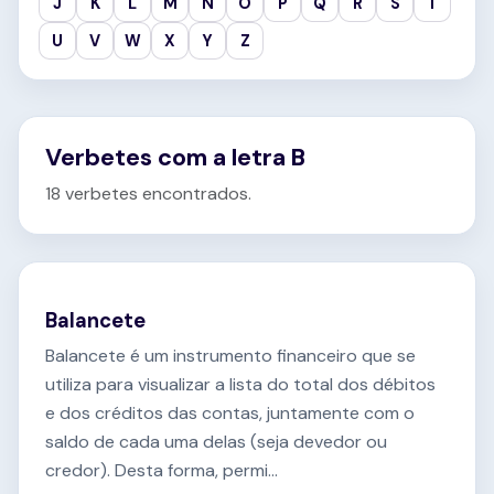
J
K
L
M
N
O
P
Q
R
S
T
U
V
W
X
Y
Z
Verbetes com a letra B
18 verbetes encontrados.
Balancete
Balancete é um instrumento financeiro que se
utiliza para visualizar a lista do total dos débitos
e dos créditos das contas, juntamente com o
saldo de cada uma delas (seja devedor ou
credor). Desta forma, permi...