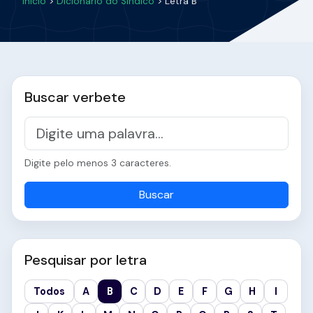
Início
>
Dicionário do Síndico
> Letra B
Buscar verbete
Digite pelo menos 3 caracteres.
Buscar
Pesquisar por letra
Todos
A
B
C
D
E
F
G
H
I