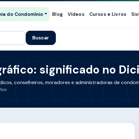
ia do Condomínio
Blog
Vídeos
Cursos e Livros
Si
Buscar
fico: significado no Dic
dicos, conselheiros, moradores e administradoras de condom
ico