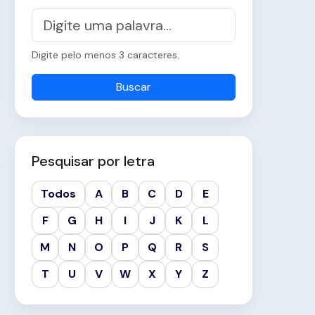
Digite pelo menos 3 caracteres.
Buscar
Pesquisar por letra
Todos
A
B
C
D
E
F
G
H
I
J
K
L
M
N
O
P
Q
R
S
T
U
V
W
X
Y
Z