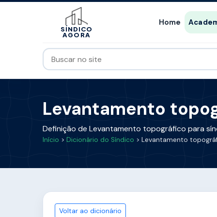
Home
Academ
SÍNDICO
AGORA
Levantamento topográ
Definição de Levantamento topográfico para sín
Início
>
Dicionário do Síndico
> Levantamento topográf
Voltar ao dicionário