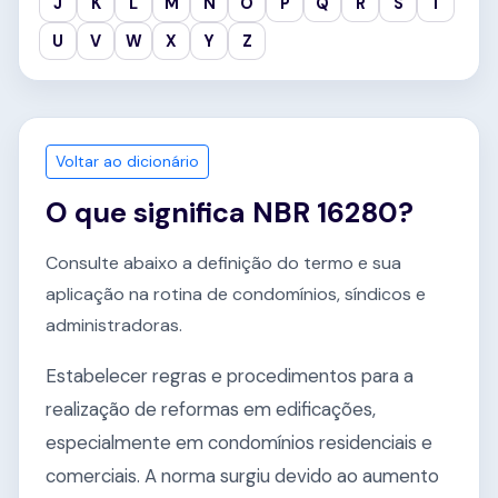
J
K
L
M
N
O
P
Q
R
S
T
U
V
W
X
Y
Z
Voltar ao dicionário
O que significa NBR 16280?
Consulte abaixo a definição do termo e sua
aplicação na rotina de condomínios, síndicos e
administradoras.
Estabelecer regras e procedimentos para a
realização de reformas em edificações,
especialmente em condomínios residenciais e
comerciais. A norma surgiu devido ao aumento