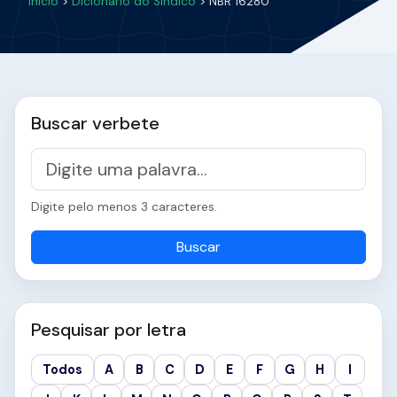
Início
>
Dicionário do Síndico
> NBR 16280
Buscar verbete
Digite pelo menos 3 caracteres.
Buscar
Pesquisar por letra
Todos
A
B
C
D
E
F
G
H
I