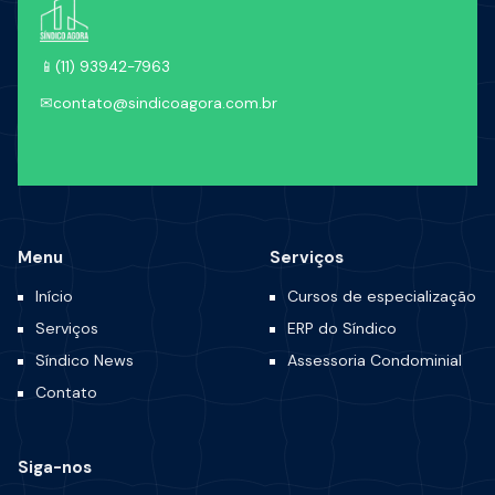
📱
(11) 93942-7963
✉
contato@sindicoagora.com.br
Menu
Serviços
Início
Cursos de especialização
Serviços
ERP do Síndico
Síndico News
Assessoria Condominial
Contato
Siga-nos