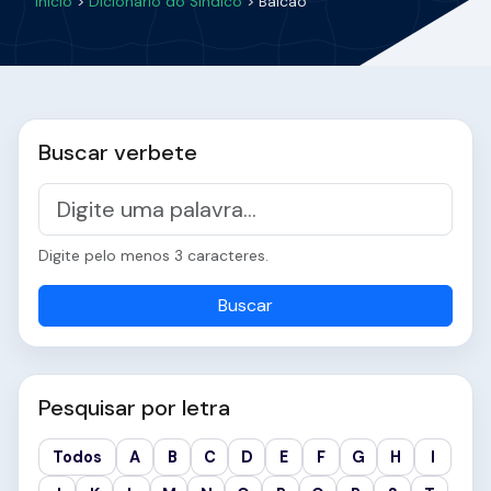
Início
>
Dicionário do Síndico
> Balcão
Buscar verbete
Digite pelo menos 3 caracteres.
Buscar
Pesquisar por letra
Todos
A
B
C
D
E
F
G
H
I