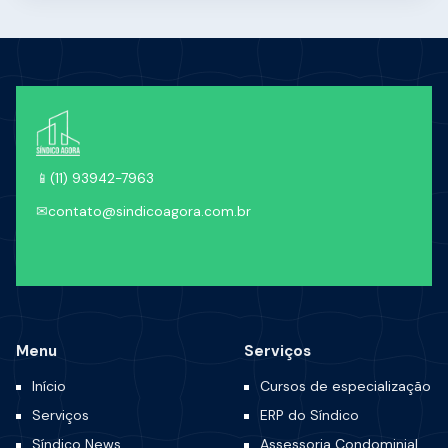
📱
(11) 93942-7963
✉
contato@sindicoagora.com.br
Menu
Serviços
Início
Cursos de especialização
Serviços
ERP do Síndico
Síndico News
Assessoria Condominial