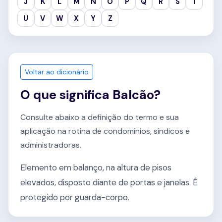
J
K
L
M
N
O
P
Q
R
S
T
U
V
W
X
Y
Z
Voltar ao dicionário
O que significa Balcão?
Consulte abaixo a definição do termo e sua
aplicação na rotina de condomínios, síndicos e
administradoras.
Elemento em balanço, na altura de pisos
elevados, disposto diante de portas e janelas. É
protegido por guarda-corpo.