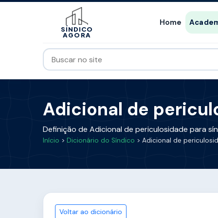
Home
Academ
SÍNDICO
AGORA
Adicional de pericul
Definição de Adicional de periculosidade para s
Início
>
Dicionário do Síndico
> Adicional de periculosi
Voltar ao dicionário