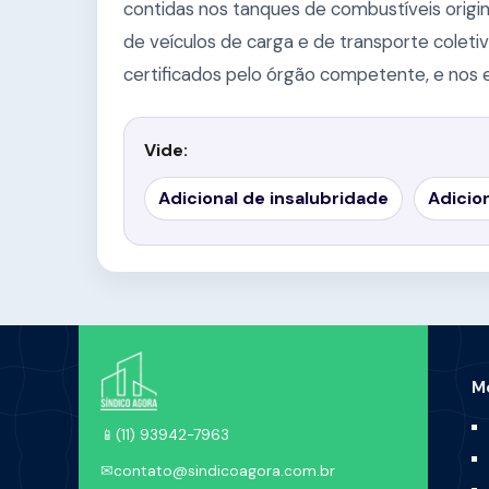
contidas nos tanques de combustíveis origi
de veículos de carga e de transporte colet
certificados pelo órgão competente, e nos 
Vide:
Adicional de insalubridade
Adicio
M
📱
(11) 93942-7963
✉
contato@sindicoagora.com.br