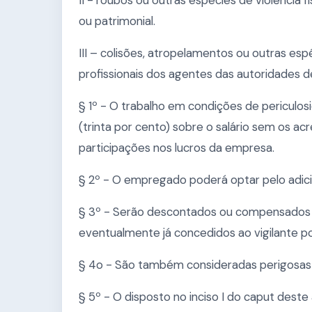
II - roubos ou outras espécies de violência f
ou patrimonial.
III – colisões, atropelamentos ou outras esp
profissionais dos agentes das autoridades de
§ 1º - O trabalho em condições de pericul
(trinta por cento) sobre o salário sem os ac
participações nos lucros da empresa.
§ 2º - O empregado poderá optar pelo adicio
§ 3º - Serão descontados ou compensados 
eventualmente já concedidos ao vigilante p
§ 4o - São também consideradas perigosas 
§ 5º - O disposto no inciso I do caput deste