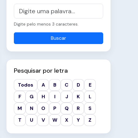
Digite pelo menos 3 caracteres.
Buscar
Pesquisar por letra
Todos
A
B
C
D
E
F
G
H
I
J
K
L
M
N
O
P
Q
R
S
T
U
V
W
X
Y
Z