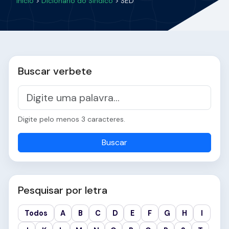
Início
>
Dicionário do Síndico
> SED
Buscar verbete
Digite pelo menos 3 caracteres.
Buscar
Pesquisar por letra
Todos
A
B
C
D
E
F
G
H
I