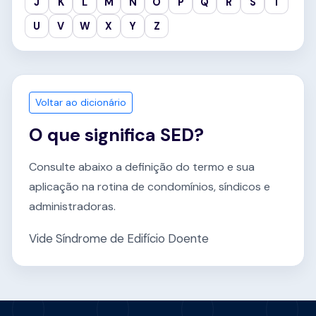
J
K
L
M
N
O
P
Q
R
S
T
U
V
W
X
Y
Z
Voltar ao dicionário
O que significa SED?
Consulte abaixo a definição do termo e sua
aplicação na rotina de condomínios, síndicos e
administradoras.
Vide Síndrome de Edifício Doente