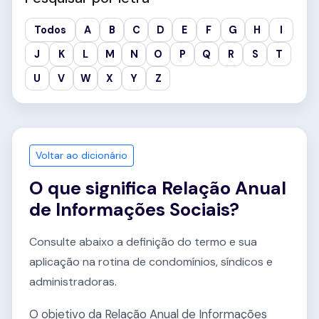
Todos
A
B
C
D
E
F
G
H
I
J
K
L
M
N
O
P
Q
R
S
T
U
V
W
X
Y
Z
Voltar ao dicionário
O que significa Relação Anual
de Informações Sociais?
Consulte abaixo a definição do termo e sua
aplicação na rotina de condomínios, síndicos e
administradoras.
O objetivo da Relação Anual de Informações