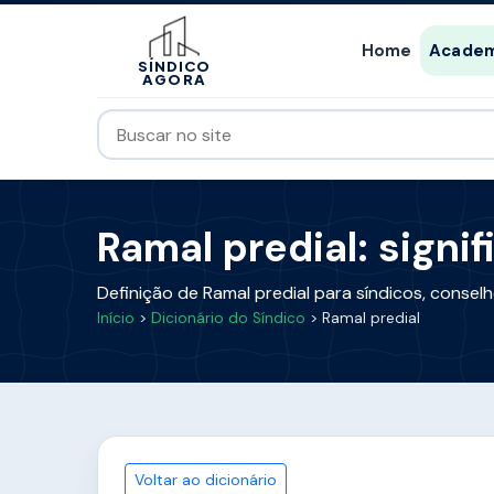
Home
Academ
SÍNDICO
AGORA
Ramal predial: signi
Definição de Ramal predial para síndicos, conse
Início
>
Dicionário do Síndico
> Ramal predial
Voltar ao dicionário