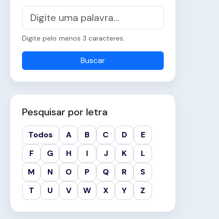
Digite pelo menos 3 caracteres.
Buscar
Pesquisar por letra
Todos
A
B
C
D
E
F
G
H
I
J
K
L
M
N
O
P
Q
R
S
T
U
V
W
X
Y
Z