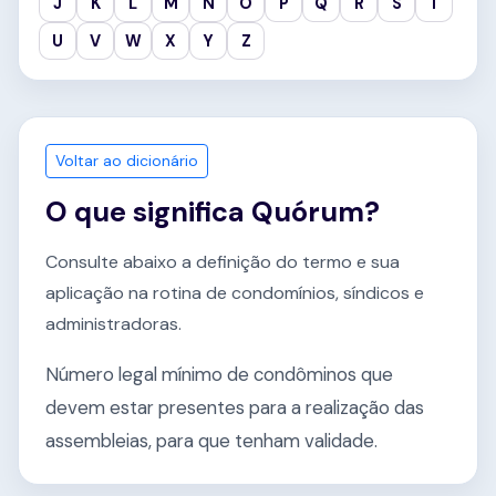
J
K
L
M
N
O
P
Q
R
S
T
U
V
W
X
Y
Z
Voltar ao dicionário
O que significa Quórum?
Consulte abaixo a definição do termo e sua
aplicação na rotina de condomínios, síndicos e
administradoras.
Número legal mínimo de condôminos que
devem estar presentes para a realização das
assembleias, para que tenham validade.