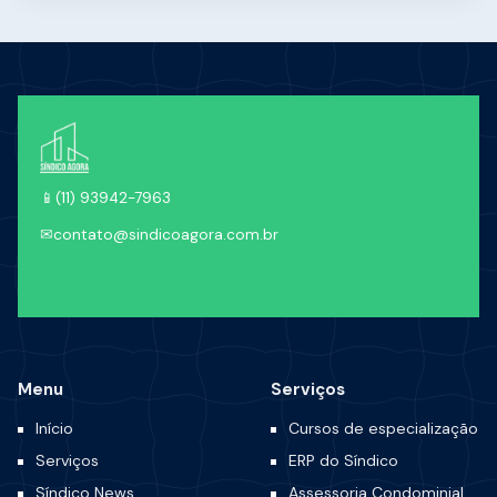
📱
(11) 93942-7963
✉
contato@sindicoagora.com.br
Menu
Serviços
Início
Cursos de especialização
Serviços
ERP do Síndico
Síndico News
Assessoria Condominial