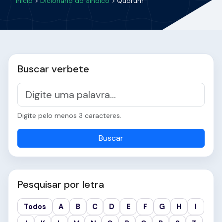
Início
>
Dicionário do Síndico
> Quórum
Buscar verbete
Digite pelo menos 3 caracteres.
Buscar
Pesquisar por letra
Todos
A
B
C
D
E
F
G
H
I