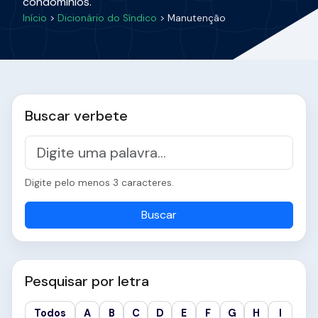
condomínios.
Início
>
Dicionário do Síndico
> Manutenção
Buscar verbete
Digite pelo menos 3 caracteres.
Buscar
Pesquisar por letra
Todos
A
B
C
D
E
F
G
H
I