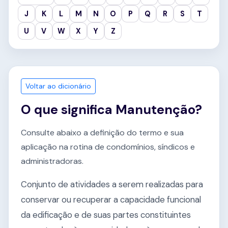
J
K
L
M
N
O
P
Q
R
S
T
U
V
W
X
Y
Z
Voltar ao dicionário
O que significa Manutenção?
Consulte abaixo a definição do termo e sua
aplicação na rotina de condomínios, síndicos e
administradoras.
Conjunto de atividades a serem realizadas para
conservar ou recuperar a capacidade funcional
da edificação e de suas partes constituintes