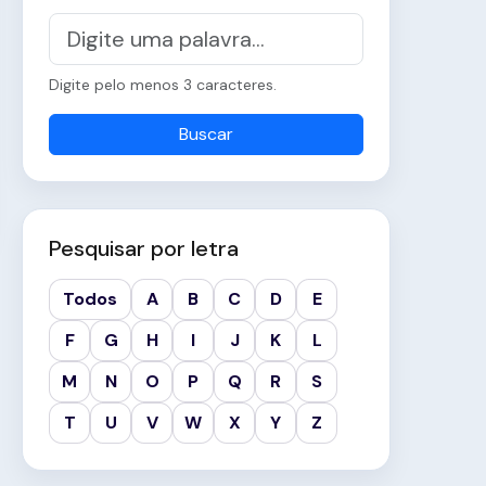
Digite pelo menos 3 caracteres.
Buscar
Pesquisar por letra
Todos
A
B
C
D
E
F
G
H
I
J
K
L
M
N
O
P
Q
R
S
T
U
V
W
X
Y
Z