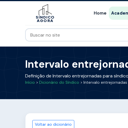
Home
Academ
SÍNDICO
AGORA
Intervalo entrejorna
Definição de Intervalo entrejornadas para síndi
Início
>
Dicionário do Síndico
> Intervalo entrejornadas
Voltar ao dicionário