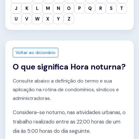
J
K
L
M
N
O
P
Q
R
S
T
U
V
W
X
Y
Z
Voltar ao dicionário
O que significa Hora noturna?
Consulte abaixo a definição do termo e sua
aplicação na rotina de condomínios, síndicos e
administradoras.
Considera-se noturno, nas atividades urbanas, o
trabalho realizado entre as 22:00 horas de um
dia às 5:00 horas do dia seguinte.