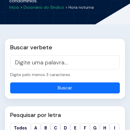
condomínios.
Início
>
Dicionário do Síndico
> Hora noturna
Buscar verbete
Digite pelo menos 3 caracteres.
Buscar
Pesquisar por letra
Todos
A
B
C
D
E
F
G
H
I