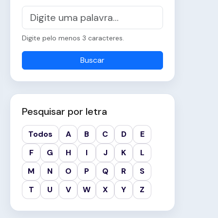
Digite pelo menos 3 caracteres.
Buscar
Pesquisar por letra
Todos
A
B
C
D
E
F
G
H
I
J
K
L
M
N
O
P
Q
R
S
T
U
V
W
X
Y
Z