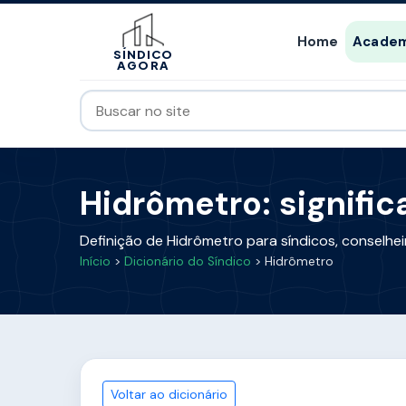
Home
Academ
SÍNDICO
AGORA
Hidrômetro: signific
Definição de Hidrômetro para síndicos, conselhe
Início
>
Dicionário do Síndico
> Hidrômetro
Voltar ao dicionário