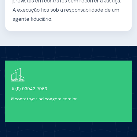
previstas em contratos sem recorrer à Justiça.
A execução fica sob a responsabilidade de um
agente fiduciário.
📱
(11) 93942-7963
✉
contato@sindicoagora.com.br