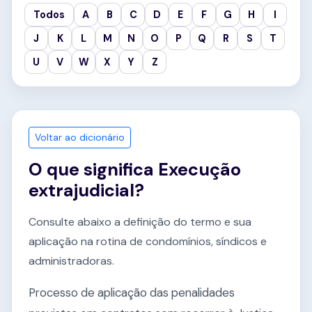
Todos
A
B
C
D
E
F
G
H
I
J
K
L
M
N
O
P
Q
R
S
T
U
V
W
X
Y
Z
Voltar ao dicionário
O que significa Execução
extrajudicial?
Consulte abaixo a definição do termo e sua
aplicação na rotina de condomínios, síndicos e
administradoras.
Processo de aplicação das penalidades