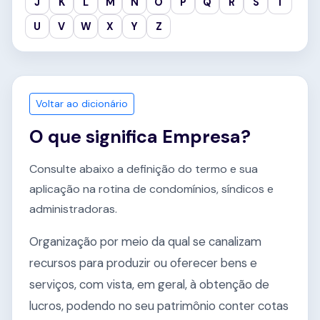
J
K
L
M
N
O
P
Q
R
S
T
U
V
W
X
Y
Z
Voltar ao dicionário
O que significa Empresa?
Consulte abaixo a definição do termo e sua
aplicação na rotina de condomínios, síndicos e
administradoras.
Organização por meio da qual se canalizam
recursos para produzir ou oferecer bens e
serviços, com vista, em geral, à obtenção de
lucros, podendo no seu patrimônio conter cotas