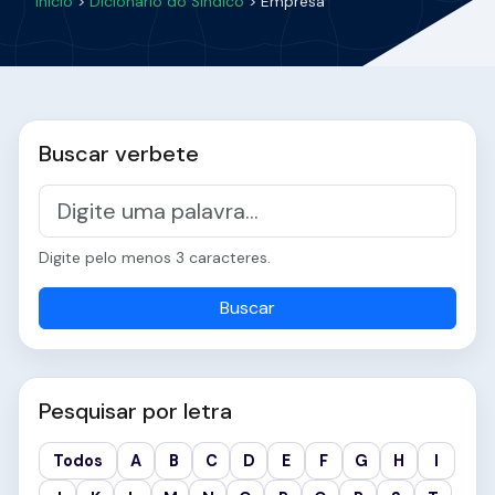
Início
>
Dicionário do Síndico
> Empresa
Buscar verbete
Digite pelo menos 3 caracteres.
Buscar
Pesquisar por letra
Todos
A
B
C
D
E
F
G
H
I