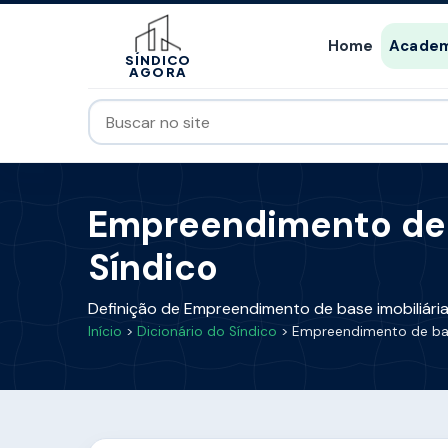
Home
Academ
SÍNDICO
AGORA
Empreendimento de ba
Síndico
Definição de Empreendimento de base imobiliária
Início
>
Dicionário do Síndico
> Empreendimento de bas