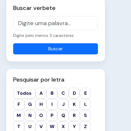
Buscar verbete
Digite pelo menos 3 caracteres.
Buscar
Pesquisar por letra
Todos
A
B
C
D
E
F
G
H
I
J
K
L
M
N
O
P
Q
R
S
T
U
V
W
X
Y
Z