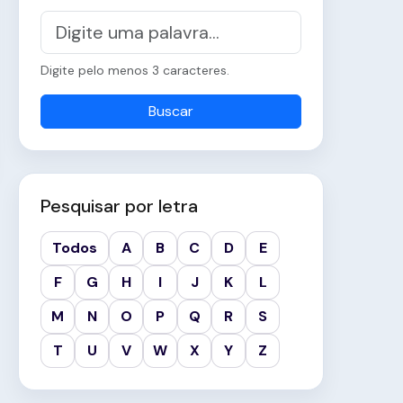
Digite pelo menos 3 caracteres.
Buscar
Pesquisar por letra
Todos
A
B
C
D
E
F
G
H
I
J
K
L
M
N
O
P
Q
R
S
T
U
V
W
X
Y
Z