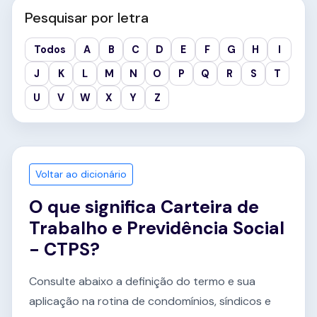
Pesquisar por letra
Todos
A
B
C
D
E
F
G
H
I
J
K
L
M
N
O
P
Q
R
S
T
U
V
W
X
Y
Z
Voltar ao dicionário
O que significa Carteira de
Trabalho e Previdência Social
- CTPS?
Consulte abaixo a definição do termo e sua
aplicação na rotina de condomínios, síndicos e