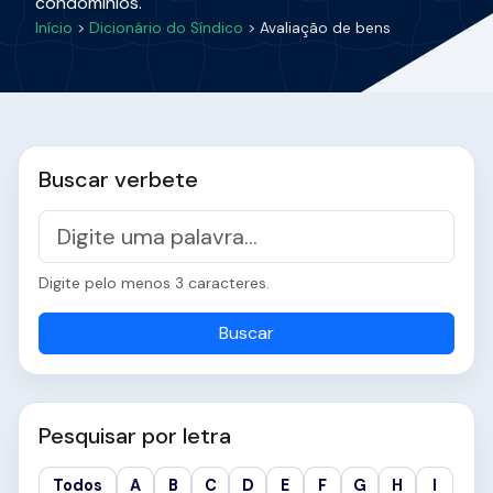
condomínios.
Início
>
Dicionário do Síndico
> Avaliação de bens
Buscar verbete
Digite pelo menos 3 caracteres.
Buscar
Pesquisar por letra
Todos
A
B
C
D
E
F
G
H
I