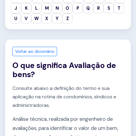
J
K
L
M
N
O
P
Q
R
S
T
U
V
W
X
Y
Z
Voltar ao dicionário
O que significa Avaliação de
bens?
Consulte abaixo a definição do termo e sua
aplicação na rotina de condomínios, síndicos e
administradoras.
Análise técnica, realizada por engenheiro de
avaliações, para identificar o valor de um bem,