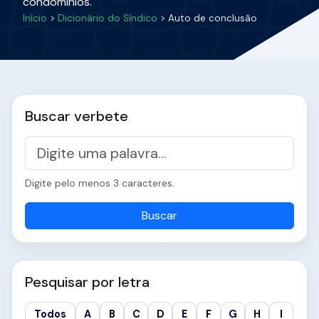
condomínios.
Início
>
Dicionário do Síndico
> Auto de conclusão
Buscar verbete
Digite pelo menos 3 caracteres.
Buscar
Pesquisar por letra
Todos
A
B
C
D
E
F
G
H
I