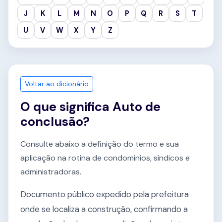
J
K
L
M
N
O
P
Q
R
S
T
U
V
W
X
Y
Z
Voltar ao dicionário
O que significa Auto de
conclusão?
Consulte abaixo a definição do termo e sua
aplicação na rotina de condomínios, síndicos e
administradoras.
Documento público expedido pela prefeitura
onde se localiza a construção, confirmando a