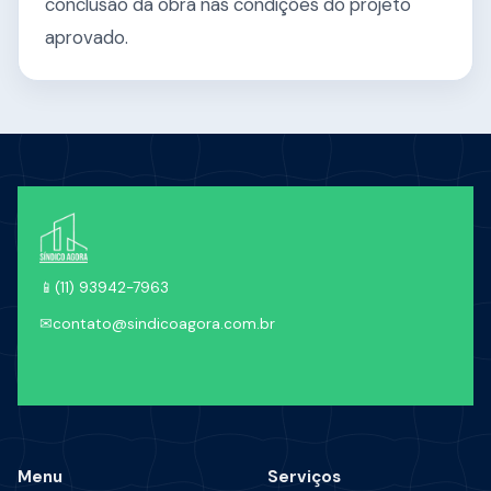
conclusão da obra nas condições do projeto
aprovado.
📱
(11) 93942-7963
✉
contato@sindicoagora.com.br
Menu
Serviços