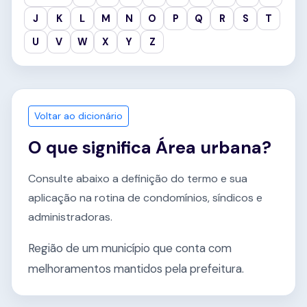
J
K
L
M
N
O
P
Q
R
S
T
U
V
W
X
Y
Z
Voltar ao dicionário
O que significa Área urbana?
Consulte abaixo a definição do termo e sua
aplicação na rotina de condomínios, síndicos e
administradoras.
Região de um município que conta com
melhoramentos mantidos pela prefeitura.