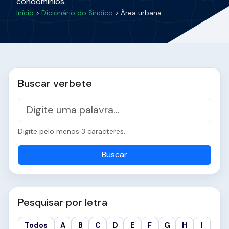
condomínios.
Início
>
Dicionário do Síndico
> Área urbana
Buscar verbete
Digite pelo menos 3 caracteres.
Buscar
Pesquisar por letra
Todos
A
B
C
D
E
F
G
H
I