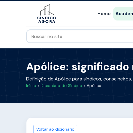
Home
Academ
SÍNDICO
AGORA
Apólice: significado
Definição de Apólice para síndicos, conselheiro
Início
>
Dicionário do Síndico
> Apólice
Voltar ao dicionário