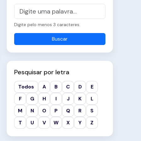
Digite pelo menos 3 caracteres.
Buscar
Pesquisar por letra
Todos
A
B
C
D
E
F
G
H
I
J
K
L
M
N
O
P
Q
R
S
T
U
V
W
X
Y
Z