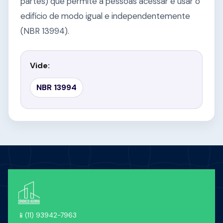
partes) que permite a pessoas acessar e usar o
edifício de modo igual e independentemente
(NBR 13994).
Vide:
NBR 13994
📱
(11) 93942-7963