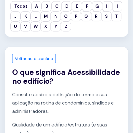
Todos
A
B
C
D
E
F
G
H
I
J
K
L
M
N
O
P
Q
R
S
T
U
V
W
X
Y
Z
Voltar ao dicionário
O que significa Acessibilidade
no edifício?
Consulte abaixo a definição do termo e sua
aplicação na rotina de condomínios, síndicos e
administradoras.
Qualidade de um edifício/estrutura (e suas