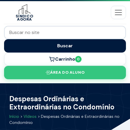
SÍNDICO
AGORA
Buscar
Carrinho
0
ÁREA DO ALUNO
Despesas Ordinárias e
Extraordinárias no Condomínio
Início
>
Vídeos
> Despesas Ordinárias e Extraordinárias no
Condomínio