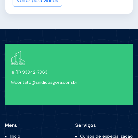
Voltar para vídeos
📱
(11) 93942-7963
✉
contato@sindicoagora.com.br
Menu
Serviços
Início
Cursos de especialização