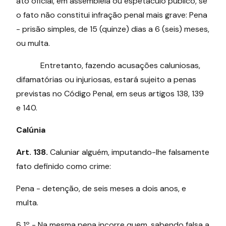
ato oficial, em assembleia ou espetáculo público, se
o fato não constitui infração penal mais grave: Pena
- prisão simples, de 15 (quinze) dias a 6 (seis) meses,
ou multa.
Entretanto, fazendo acusações caluniosas,
difamatórias ou injuriosas, estará sujeito a penas
previstas no Código Penal, em seus artigos 138, 139
e 140.
Calúnia
Art. 138.
Caluniar alguém, imputando-lhe falsamente
fato definido como crime:
Pena - detenção, de seis meses a dois anos, e
multa.
§ 1º - Na mesma pena incorre quem, sabendo falsa a