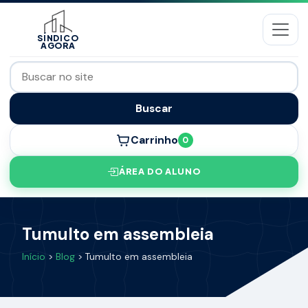
SÍNDICO
AGORA
Buscar
Carrinho
0
ÁREA DO ALUNO
Tumulto em assembleia
Início
>
Blog
> Tumulto em assembleia