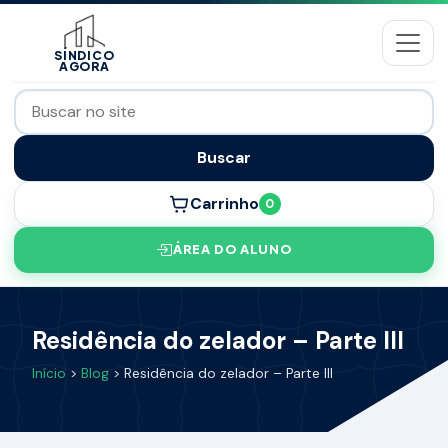
SÍNDICO
AGORA
Buscar
Carrinho
0
ÁREA DO ALUNO
Residência do zelador – Parte III
Início
>
Blog
> Residência do zelador – Parte III