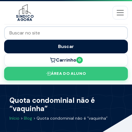
SÍNDICO
AGORA
Buscar
Carrinho
0
ÁREA DO ALUNO
Quota condominial não é
“vaquinha”
Início
>
Blog
> Quota condominial não é “vaquinha”