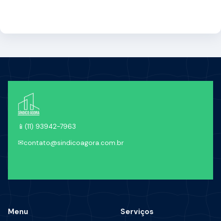
📱
(11) 93942-7963
✉
contato@sindicoagora.com.br
Menu
Serviços