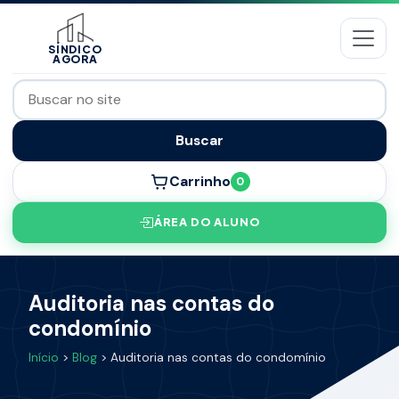
SÍNDICO
AGORA
Buscar
Carrinho
0
ÁREA DO ALUNO
Auditoria nas contas do
condomínio
Início
>
Blog
> Auditoria nas contas do condomínio