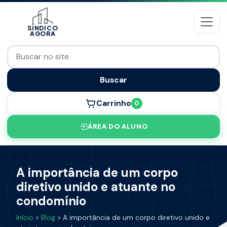
SÍNDICO
AGORA
Buscar
Carrinho
0
ÁREA DO ALUNO
A importância de um corpo
diretivo unido e atuante no
condomínio
Início
>
Blog
> A importância de um corpo diretivo unido e